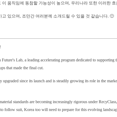
 이 움직임에 동참할 가능성이 높으며, 우리나라 또한 이러한 흐
 있으며, 조만간 여러분께 소개드릴 수 있을 것 같습니다. 🙂
!
 Future's Lab, a leading accelerating program dedicated to supporting t
ps that made the final cut.
 upgraded since its launch and is steadily growing its role in the mark
d material standards are becoming increasingly rigorous under RecyClass
to follow suit, Korea too will need to prepare for this evolving landsca