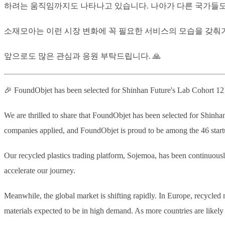
하려는 움직임까지도 나타나고 있습니다. 나아가 다른 국가들도
소재모아는 이런 시장 변화에 꼭 필요한 서비스의 모습을 갖춰가고
앞으로도 많은 관심과 응원 부탁드립니다. 🙏
🎉 FoundObjet has been selected for Shinhan Future's Lab Cohort 12
We are thrilled to share that FoundObjet has been selected for Shinhan
companies applied, and FoundObjet is proud to be among the 46 startu
Our recycled plastics trading platform, Sojemoa, has been continuously
accelerate our journey.
Meanwhile, the global market is shifting rapidly. In Europe, recycle
materials expected to be in high demand. As more countries are likely 