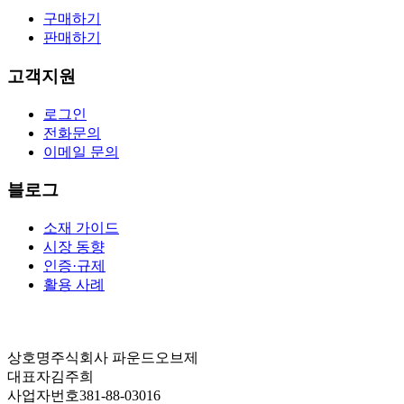
구매하기
판매하기
고객지원
로그인
전화문의
이메일 문의
블로그
소재 가이드
시장 동향
인증·규제
활용 사례
상호명
주식회사 파운드오브제
대표자
김주희
사업자번호
381-88-03016