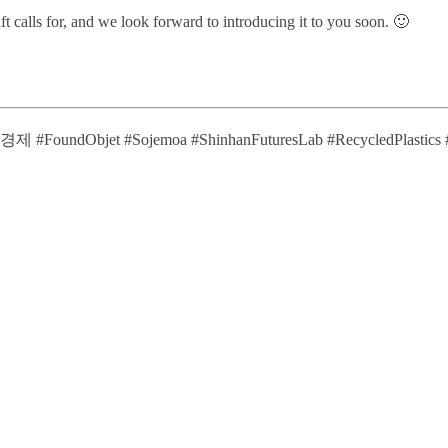
ft calls for, and we look forward to introducing it to you soon. 🙂
jemoa #ShinhanFuturesLab #RecycledPlastics #RecyClas